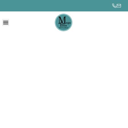
Нормативна
документація
Головна сторінка
Електропостачання
Нормативна д